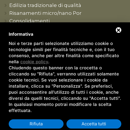
Edilizia tradizionale di qualità
Risanamenti micro/nano Por
Consolidamenti
Produzione conto terzi
Informativa
Formazione tecnica
Noi e terze parti selezionate utilizziamo cookie o
Contatti
tecnologie simili per finalità tecniche e, con il tuo
Sede e recapiti
consenso, anche per altre finalità come specificato
nella
cookie policy
.
Rivenditori
Chiudendo questo banner con la crocetta o
Agenti/Tecnici
cliccando su "Rifiuta", verranno utilizzati solamente
Lavora con noi
cookie tecnici. Se vuoi selezionare i cookie da
installare, clicca su "Personalizza". Se preferisci,
puoi acconsentire all'utilizzo di tutti i cookie, anche
diversi da quelli tecnici, cliccando su "Accetta tutti".
In qualsiasi momento potrai modificare la scelta
effettuata.
© Copyright 2026 - Opificio Bio Aedilitia s.r.l. - P.IVA e Cod.
fisc. 01504880384 |
Privacy Policy
|
Sitemap
|
Rna
Rifiuta
Accetta tutti
trasparenza aiuti
|
Rna trasparenza aiuti 2
|
Rna trasparenza
aiuti 3