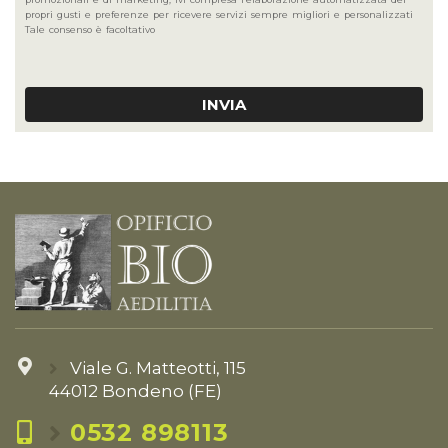
propri gusti e preferenze per ricevere servizi sempre migliori e personalizzati
Tale consenso è facoltativo
INVIA
Viale G. Matteotti, 115
44012 Bondeno (FE)
0532 898113