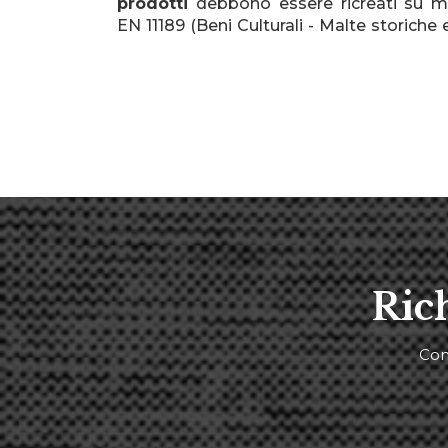
prodotti
debbono essere ricreati su m
EN 11189 (Beni Culturali - Malte storiche 
Ric
Com