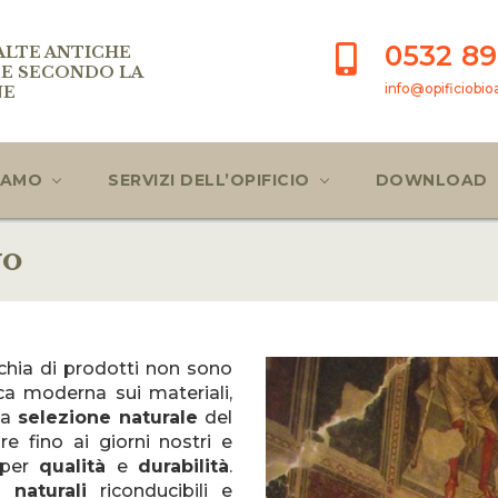
0532 89
ALTE ANTICHE
E SECONDO LA
info@opificiobioae
NE
SIAMO
SERVIZI DELL’OPIFICIO
DOWNLOAD
vo
hia di prodotti non sono
ica moderna sui materiali,
la
selezione naturale
del
 fino ai giorni nostri e
i per
qualità
e
durabilità
.
naturali
riconducibili e