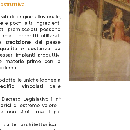
ostruttiva
.
rali
di origine alluvionale,
le
e pochi altri ingredienti
sti premiscelati possono
che i prodotti utilizzati
la
tradizione
del paese
ualità
e
costanza da
essari impianti produttivi
re materie prime con la
oderna.
odotte, le uniche idonee a
edifici vincolati
dalle
ecreto Legislativo il n°
torici
di estremo valore, i
he non simili, ma il più
 d’
arte architettonica
i