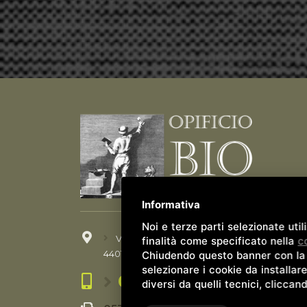
Informativa
Noi e terze parti selezionate uti
Viale G. Matteotti, 115
finalità come specificato nella
c
44012 Bondeno (FE)
Chiudendo questo banner con la c
selezionare i cookie da installare
0532 898113
diversi da quelli tecnici, cliccan