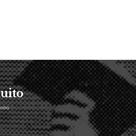
uito
orio