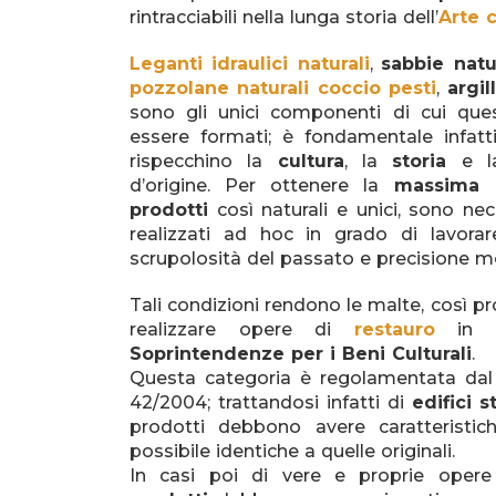
rintracciabili nella lunga storia dell’
Arte c
Leganti idraulici naturali
,
sabbie natu
pozzolane naturali coccio pesti
,
argil
sono gli unici componenti di cui que
essere formati; è fondamentale infatti 
rispecchino la
cultura
, la
storia
e 
d’origine. Per ottenere la
massima q
prodotti
così naturali e unici, sono nec
realizzati ad hoc in grado di lavora
scrupolosità del passato e precisione m
Tali condizioni rendono le malte, così pr
realizzare opere di
restauro
in
Soprintendenze per i Beni Culturali
.
Questa categoria è regolamentata dal D
42/2004; trattandosi infatti di
edifici s
prodotti debbono avere caratteristic
possibile identiche a quelle originali.
In casi poi di vere e proprie opere