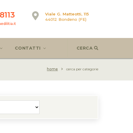
8113
Viale G. Matteotti, 115
44012 Bondeno (FE)
dilitia.it
CONTATTI
CERCA
home
cerca per categorie