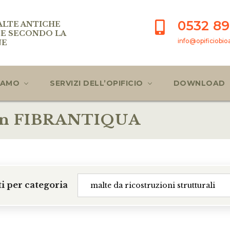
0532 89
ALTE ANTICHE
E SECONDO LA
info@opificiobioae
NE
SIAMO
SERVIZI DELL’OPIFICIO
DOWNLOAD
e in FIBRANTIQUA
ti per categoria