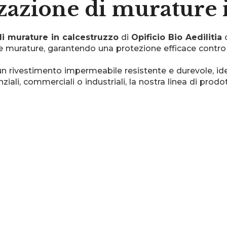
azione di murature i
i murature in calcestruzzo
di
Opificio Bio Aedilitia
o
tue murature, garantendo una protezione efficace contro u
un rivestimento impermeabile resistente e durevole, i
denziali, commerciali o industriali, la nostra linea di pr