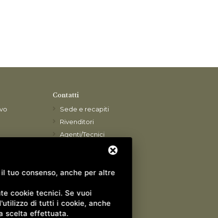
Contatti
ivo
Sede e recapiti
Rivenditori
Agenti/Tecnici
re
Lavora con noi
di qualità
n il tuo consenso, anche per altre
nano Por
te cookie tecnici. Se vuoi
rzi
utilizzo di tutti i cookie, anche
a
a scelta effettuata.