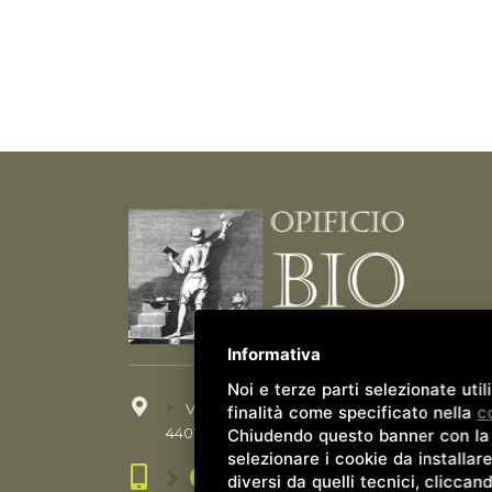
Informativa
Noi e terze parti selezionate uti
Viale G. Matteotti, 115
finalità come specificato nella
c
44012 Bondeno (FE)
Chiudendo questo banner con la c
selezionare i cookie da installare
0532 898113
diversi da quelli tecnici, cliccan