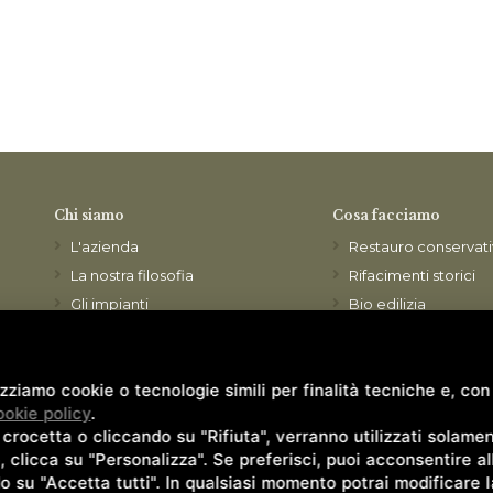
Chi siamo
Cosa facciamo
L'azienda
Restauro conservat
La nostra filosofia
Rifacimenti storici
Gli impianti
Bio edilizia
Il Laboratorio
Edilizia del benesse
Edilizia tradizionale 
Download
lizziamo cookie o tecnologie simili per finalità tecniche e, co
Risanamenti micro/
Documenti commerciali
ookie policy
.
Consolidamenti
rocetta o cliccando su "Rifiuta", verranno utilizzati solamen
Produzione conto te
, clicca su "Personalizza". Se preferisci, puoi acconsentire all'
Formazione tecnic
do su "Accetta tutti". In qualsiasi momento potrai modificare l