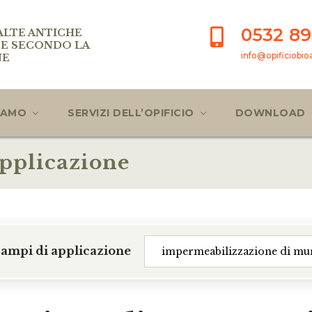
0532 89
ALTE ANTICHE
E SECONDO LA
info@opificiobioae
NE
SIAMO
SERVIZI DELL’OPIFICIO
DOWNLOAD
applicazione
 campi di applicazione