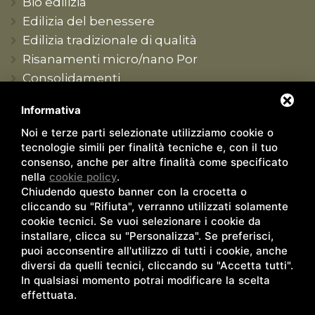
Bio edilizia
Edilizia del benessere
Edilizia tradizionale di qualità
Risanamenti micro/nano Por
Consolidamenti
Produzione conto terzi
Informativa
Formazione tecnica
Noi e terze parti selezionate utilizziamo cookie o
Contatti
tecnologie simili per finalità tecniche e, con il tuo
Sede e recapiti
consenso, anche per altre finalità come specificato
nella
cookie policy
.
Rivenditori
Chiudendo questo banner con la crocetta o
Agenti/Tecnici
cliccando su "Rifiuta", verranno utilizzati solamente
Lavora con noi
cookie tecnici. Se vuoi selezionare i cookie da
installare, clicca su "Personalizza". Se preferisci,
puoi acconsentire all'utilizzo di tutti i cookie, anche
diversi da quelli tecnici, cliccando su "Accetta tutti".
In qualsiasi momento potrai modificare la scelta
effettuata.
© Copyright 2026 - Opificio Bio Aedilitia s.r.l. - P.IVA e Cod.