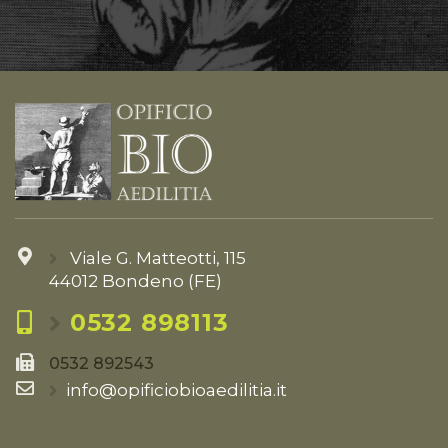
Viale G. Matteotti, 115
44012 Bondeno (FE)
0532 898113
0532 892543
info@opificiobioaedilitia.it