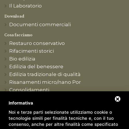
Il Laboratorio
Download
Documenti commerciali
Cosa facciamo
Restauro conservativo
Rifacimenti storici
Bio edilizia
Edilizia del benessere
Edilizia tradizionale di qualità
Risanamenti micro/nano Por
Consolidamenti
Produzione conto terzi
Informativa
Formazione tecnica
Noi e terze parti selezionate utilizziamo cookie o
Contatti
tecnologie simili per finalità tecniche e, con il tuo
Sede e recapiti
consenso, anche per altre finalità come specificato