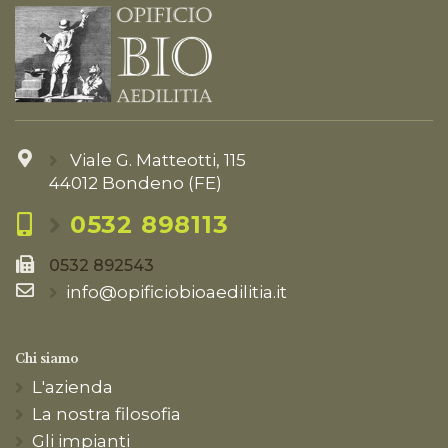
Viale G. Matteotti, 115
44012 Bondeno (FE)
0532 898113
0532 892543
info@opificiobioaedilitia.it
Chi siamo
L'azienda
La nostra filosofia
Gli impianti