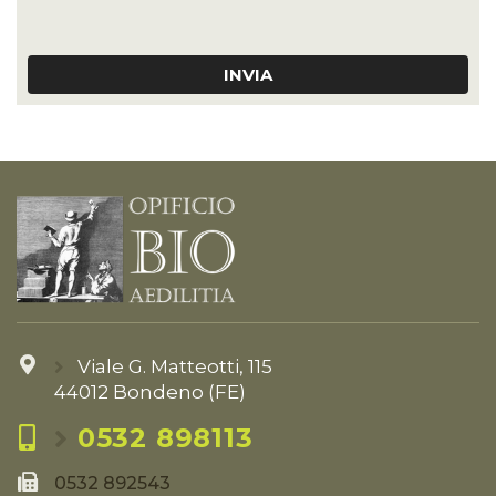
INVIA
Viale G. Matteotti, 115
44012 Bondeno (FE)
0532 898113
0532 892543