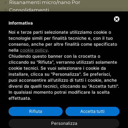
Risanamenti micro/nano Por
Consolidamenti
Produzione conto terzi
Informativa
Formazione tecnica
Noi e terze parti selezionate utilizziamo cookie o
Contatti
tecnologie simili per finalità tecniche e, con il tuo
Sede e recapiti
consenso, anche per altre finalità come specificato
nella
cookie policy
.
Rivenditori
Chiudendo questo banner con la crocetta o
Agenti/Tecnici
cliccando su "Rifiuta", verranno utilizzati solamente
Lavora con noi
cookie tecnici. Se vuoi selezionare i cookie da
installare, clicca su "Personalizza". Se preferisci,
puoi acconsentire all'utilizzo di tutti i cookie, anche
diversi da quelli tecnici, cliccando su "Accetta tutti".
In qualsiasi momento potrai modificare la scelta
effettuata.
© Copyright 2026 - Opificio Bio Aedilitia s.r.l. - P.IVA e Cod.
fisc. 01504880384 |
Privacy Policy
|
Sitemap
|
Rna
Rifiuta
Accetta tutti
trasparenza aiuti
|
Rna trasparenza aiuti 2
|
Rna trasparenza
aiuti 3
Personalizza