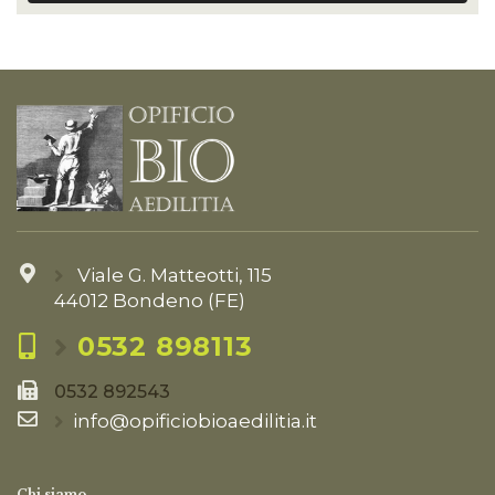
Viale G. Matteotti, 115
44012 Bondeno (FE)
0532 898113
0532 892543
info@opificiobioaedilitia.it
Chi siamo