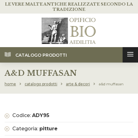
LE VERE MALTE ANTICHE
REALIZZATE SECONDO LA
TRADIZIONE
CATALOGO PRODOTTI
A&D MUFFASAN
home
catalogo prodotti
arte & decori
a&d muffasan
Codice:
ADY95
Categoria:
pitture